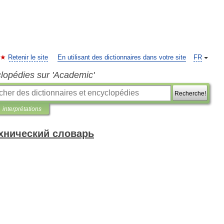
Retenir le site
En utilisant des dictionnaires dans votre site
FR
clopédies sur 'Academic'
Recherche!
interprétations
хнический словарь