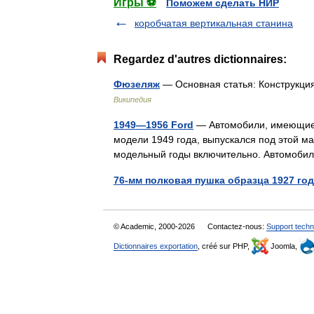
Игры ⚽
Поможем сделать НИР
коробчатая вертикальная станина
Regardez d'autres dictionnaires:
Фюзеляж
— Основная статья: Конструкци
Википедия
1949—1956 Ford
— Автомобили, имеющие 
модели 1949 года, выпускался под этой м
модельный годы включительно. Автомобил
76-мм полковая пушка образца 1927 го
© Academic, 2000-2026
Contactez-nous:
Support techn
Dictionnaires exportation
, créé sur PHP,
Joomla,