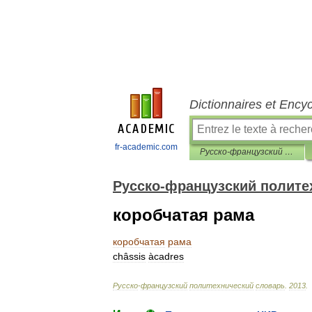
Dictionnaires et Ency
fr-academic.com
Русско-французский политехнический словарь
Русско-французский полите
коробчатая рама
коробчатая
рама
châssis
àcadres
Русско
-
французский
политехнический
словарь
.
2013
.