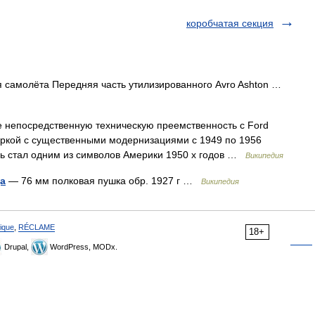
коробчатая секция
я самолёта Передняя часть утилизированного Avro Ashton …
непосредственную техническую преемственность с Ford
аркой с существенными модернизациями с 1949 по 1956
ь стал одним из символов Америки 1950 х годов …
Википедия
да
— 76 мм полковая пушка обр. 1927 г …
Википедия
ique
,
RÉCLAME
18+
Drupal,
WordPress, MODx.